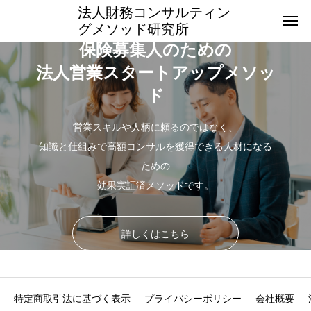
法人財務コンサルティン
グメソッド研究所
保険募集人のための
法人営業スタートアップメソッ
ド
営業スキルや人柄に頼るのではなく、
知識と仕組みで高額コンサルを獲得できる人材になる
ための
効果実証済メソッドです。
詳しくはこちら
特定商取引法に基づく表示
プライバシーポリシー
会社概要